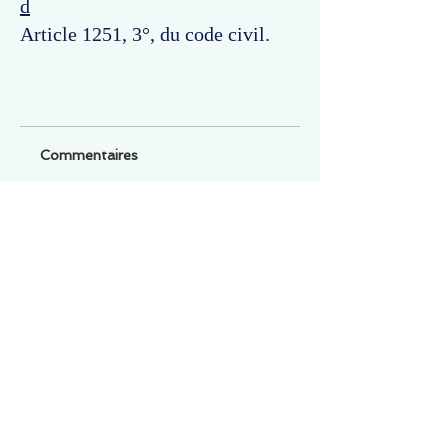
d
Article 1251, 3°, du code civil.
Commentaires
Un commentaire sur cette fiche ou cet arrêt ?
Partagez vos idées
Soyez le premier à rédiger un
commentaire.