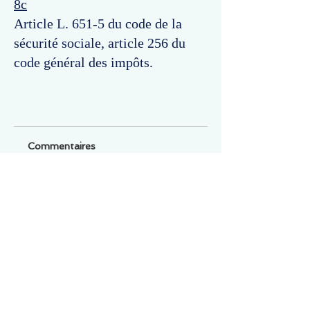
8c
Article L. 651-5 du code de la
sécurité sociale, article 256 du
code général des impôts.
Commentaires
Un commentaire sur cette fiche ou cet arrêt ?
Partagez vos idées
Soyez le premier à rédiger un
commentaire.