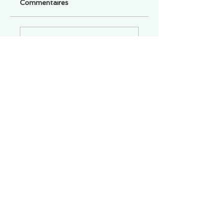
Commentaires
Un commentaire sur cette fiche ou cet arrêt ?
Partagez vos idées
Soyez le premier à rédiger un
commentaire.