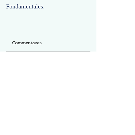
Fondamentales.
Commentaires
Un commentaire sur cette fiche ou cet arrêt ?
Partagez vos idées
Soyez le premier à rédiger un
commentaire.