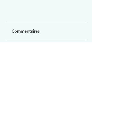
Commentaires
Un commentaire sur cette fiche ou cet arrêt ?
Partagez vos idées
Soyez le premier à rédiger un
commentaire.