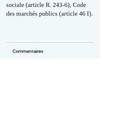
sociale (article R. 243-6), Code
des marchés publics (article 46 I).
Commentaires
Un commentaire sur cette fiche ou cet arrêt ?
Partagez vos idées
Soyez le premier à rédiger un
commentaire.