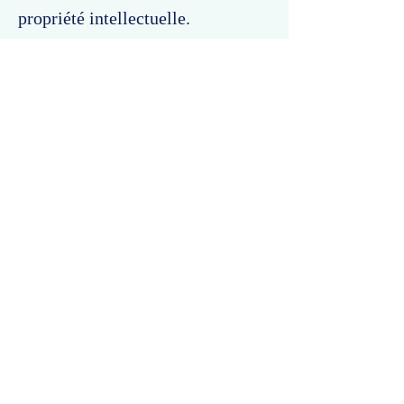
propriété intellectuelle.
Commentaires
Un commentaire sur cette fiche ou cet arrêt ?
Partagez vos idées
Soyez le premier à rédiger un
commentaire.