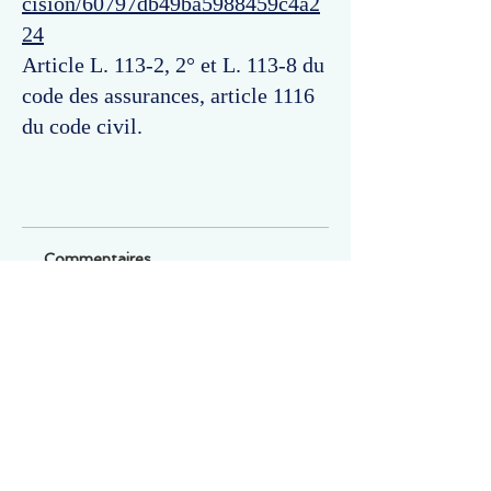
cision/60797db49ba5988459c4a2
24
Article L. 113-2, 2° et L. 113-8 du
code des assurances, article 1116
du code civil.
Commentaires
Un commentaire sur cette fiche ou cet arrêt ?
Partagez vos idées
Soyez le premier à rédiger un
commentaire.