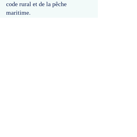
code rural et de la pêche
maritime.
Commentaires
Un commentaire sur cette fiche ou cet arrêt ?
Partagez vos idées
Soyez le premier à rédiger un
commentaire.