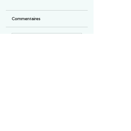
Commentaires
Un commentaire sur cette fiche ou cet arrêt ?
Partagez vos idées
Soyez le premier à rédiger un
commentaire.