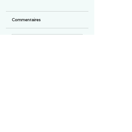
Commentaires
Un commentaire sur cette fiche ou cet arrêt ?
Partagez vos idées
Soyez le premier à rédiger un
commentaire.