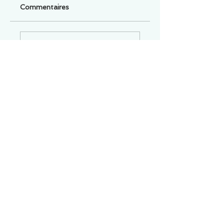
Commentaires
Un commentaire sur cette fiche ou cet arrêt ?
Partagez vos idées
Soyez le premier à rédiger un
commentaire.