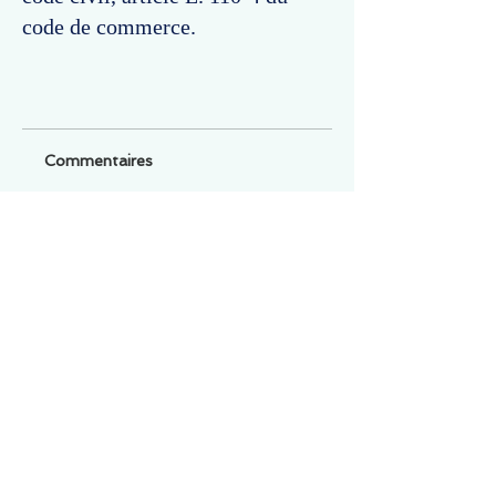
code de commerce.
Commentaires
Un commentaire sur cette fiche ou cet arrêt ?
Partagez vos idées
Soyez le premier à rédiger un
commentaire.