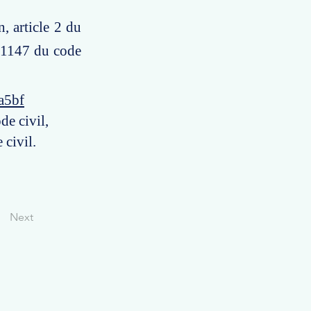
, article 2 du
e 1147 du code
a5bf
de civil,
 civil.
Next