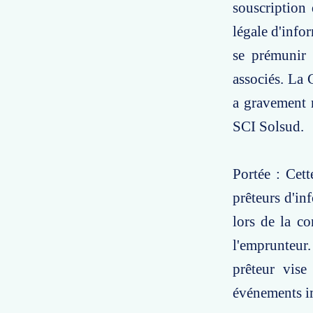
souscription 
légale d'info
se prémunir 
associés. La 
a gravement 
SCI Solsud.
Portée : Cett
prêteurs d'in
lors de la c
l'emprunteur.
prêteur vise
événements im