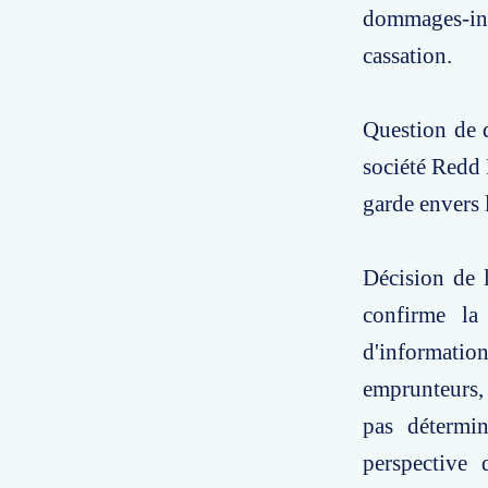
dommages-int
cassation.
Question de d
société Redd 
garde envers 
Décision de l
confirme la
d'informati
emprunteurs, 
pas détermin
perspective 