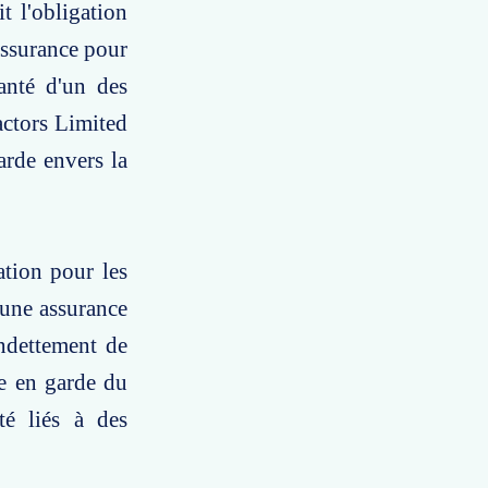
t l'obligation
assurance pour
santé d'un des
actors Limited
rde envers la
ation pour les
 une assurance
ndettement de
se en garde du
té liés à des