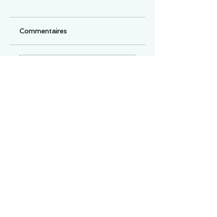
Commentaires
Un commentaire sur cette fiche ou cet arrêt ?
Partagez vos idées
Soyez le premier à rédiger un
commentaire.