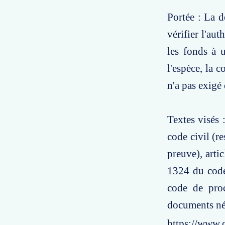
Portée : La d
vérifier l'aut
les fonds à u
l'espèce, la 
n'a pas exigé
Textes visés 
code civil (re
preuve), artic
1324 du code 
code de pro
documents néc
https://www.