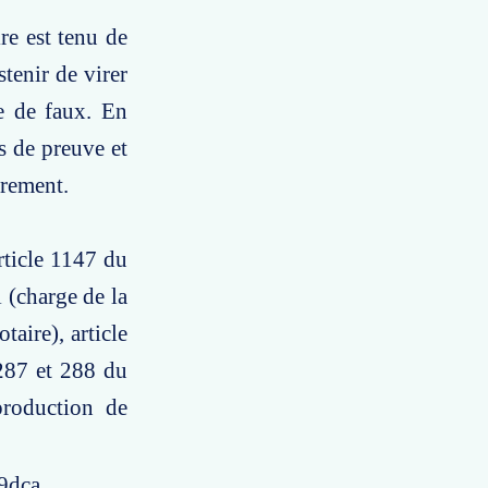
re est tenu de
stenir de virer
ce de faux. En
s de preuve et
irement.
article 1147 du
l (charge de la
taire), article
 287 et 288 du
production de
9dca