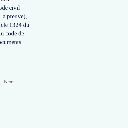
ode civil
 la preuve),
ticle 1324 du
 du code de
documents
Next