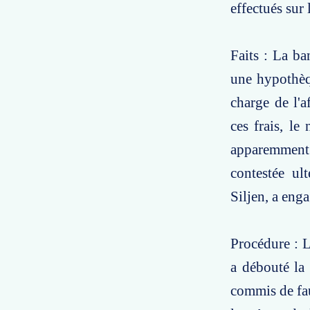
effectués sur 
Faits : La ba
une hypothèq
charge de l'a
ces frais, le
apparemment é
contestée ul
Siljen, a enga
Procédure : L
a débouté la 
commis de fau