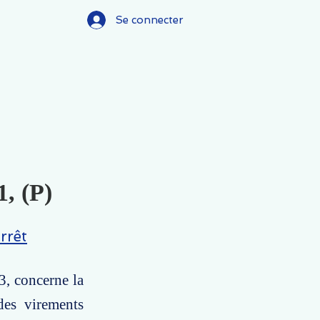
Se connecter
1, (P)
rrêt
3, concerne la
 des virements