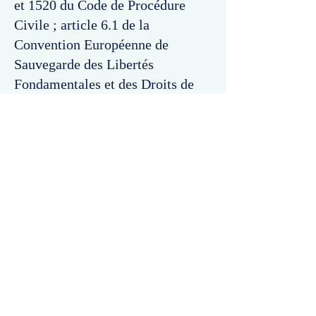
et 1520 du Code de Procédure
Civile ; article 6.1 de la
Convention Européenne de
Sauvegarde des Libertés
Fondamentales et des Droits de
l'Homme.
Commentaires
Un commentaire sur cette fiche ou cet arrêt ?
Partagez vos idées
Soyez le premier à rédiger un