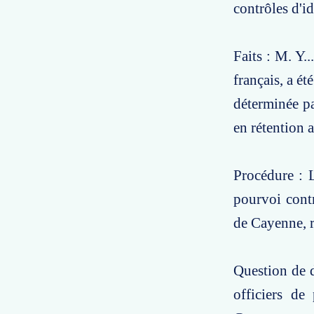
contrôles d'i
Faits : M. Y..
français, a é
déterminée pa
en rétention 
Procédure : 
pourvoi contr
de Cayenne, r
Question de d
officiers de