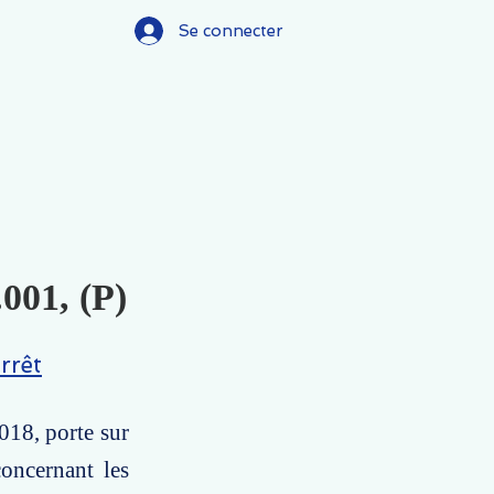
Se connecter
.001, (P)
rrêt
018, porte sur
concernant les