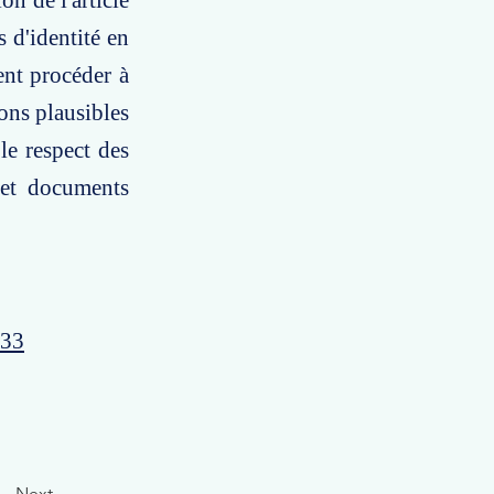
on de l'article
 d'identité en
ent procéder à
sons plausibles
le respect des
s et documents
233
Next