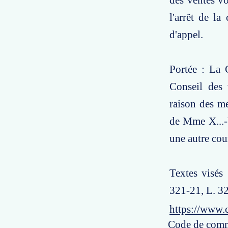
des ventes vo
l'arrêt de la
d'appel.
Portée : La 
Conseil des v
raison des me
de Mme X...-Y
une autre cou
Textes visés
321-21, L. 3
https://www.
Code de comme