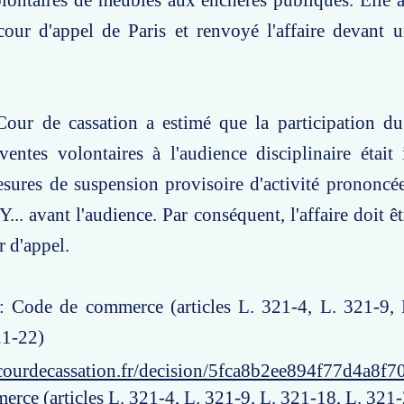
lontaires de meubles aux enchères publiques. Elle a
 cour d'appel de Paris et renvoyé l'affaire devant 
Cour de cassation a estimé que la participation du
entes volontaires à l'audience disciplinaire était 
sures de suspension provisoire d'activité prononcée
... avant l'audience. Par conséquent, l'affaire doit ê
r d'appel.
 : Code de commerce (articles L. 321-4, L. 321-9, 
21-22)
courdecassation.fr/decision/5fca8b2ee894f77d4a8f7
rce (articles L. 321-4, L. 321-9, L. 321-18, L. 321-