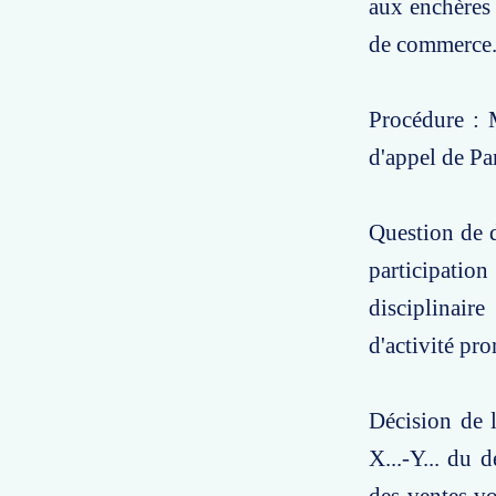
aux enchères
de commerce
Procédure : M
d'appel de Pa
Question de d
participatio
disciplinair
d'activité pr
Décision de 
X...-Y... du 