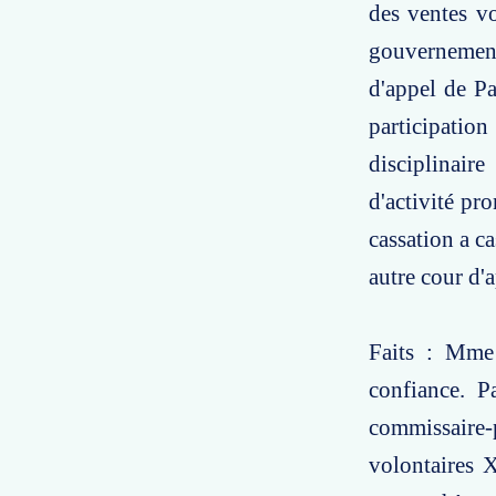
des ventes v
gouvernement 
d'appel de Pa
participatio
disciplinair
d'activité pr
cassation a ca
autre cour d'a
Faits : Mme
confiance. P
commissaire-p
volontaires X