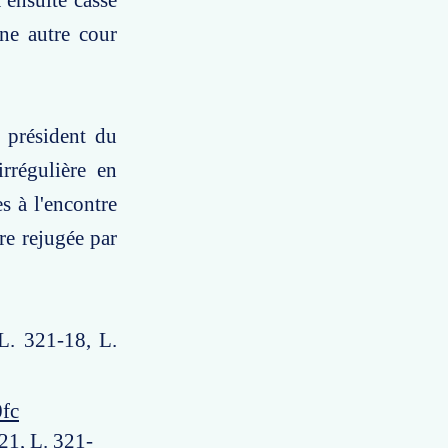
 ensuite cassé
une autre cour
 président du
irrégulière en
s à l'encontre
tre rejugée par
L. 321-18, L.
0fc
21, L. 321-