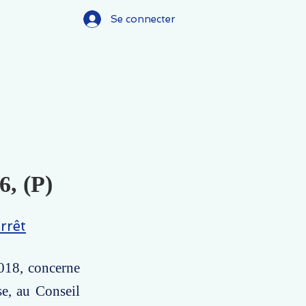
Se connecter
6, (P)
rrêt
2018, concerne
se, au Conseil