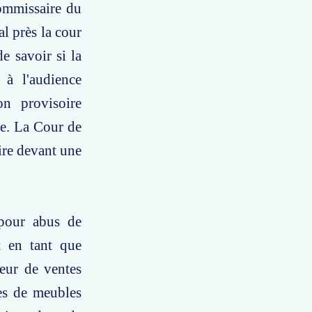
ommissaire du
l près la cour
e savoir si la
 à l'audience
on provisoire
ce. La Cour de
aire devant une
 pour abus de
nt en tant que
teur de ventes
res de meubles