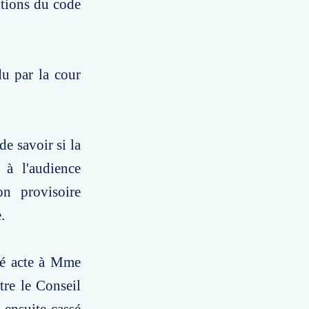
tions du code
du par la cour
de savoir si la
 à l'audience
on provisoire
.
né acte à Mme
tre le Conseil