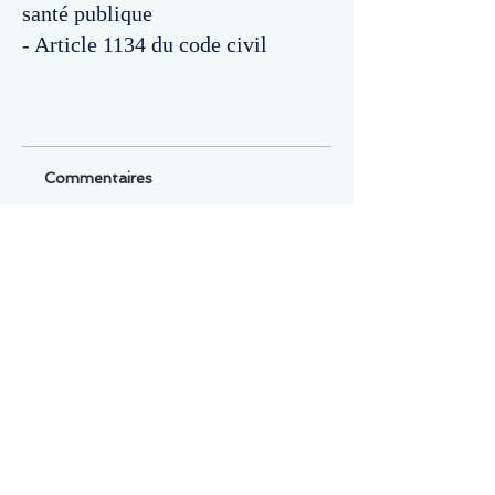
santé publique
- Article 1134 du code civil
Commentaires
Un commentaire sur cette fiche ou cet arrêt ?
Partagez vos idées
Soyez le premier à rédiger un
commentaire.