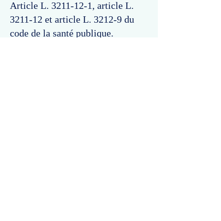
Article L.
3211-12-1
, article L.
3211-12 et article L. 3212-9 du
code de la santé publique.
Commentaires
Un commentaire sur cette fiche ou cet arrêt ?
Partagez vos idées
Soyez le premier à rédiger un
commentaire.