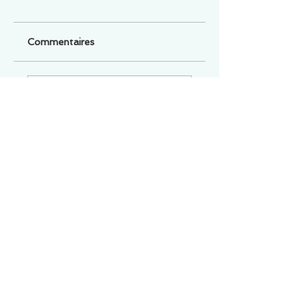
Commentaires
Un commentaire sur cette fiche ou cet arrêt ?
Partagez vos idées
Soyez le premier à rédiger un
commentaire.