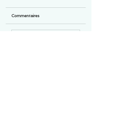
Commentaires
Un commentaire sur cette fiche ou cet arrêt ?
Partagez vos idées
Soyez le premier à rédiger un
commentaire.