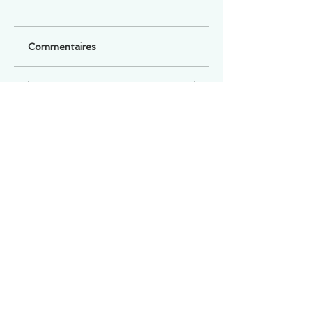
Commentaires
Un commentaire sur cette fiche ou cet arrêt ?
Partagez vos idées
Soyez le premier à rédiger un
commentaire.