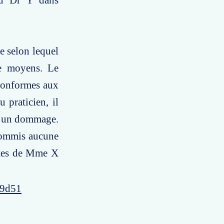
du Dr Y dans
e selon lequel
de moyens. Le
 conformes aux
 praticien, il
sé un dommage.
 commis aucune
antes de Mme X
49d51