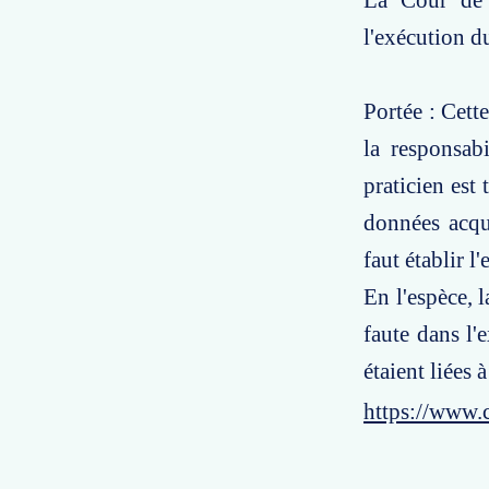
La Cour de 
l'exécution d
Portée : Cett
la responsab
praticien est
données acqui
faut établir 
En l'espèce, 
faute dans l'
étaient liées 
https://www.