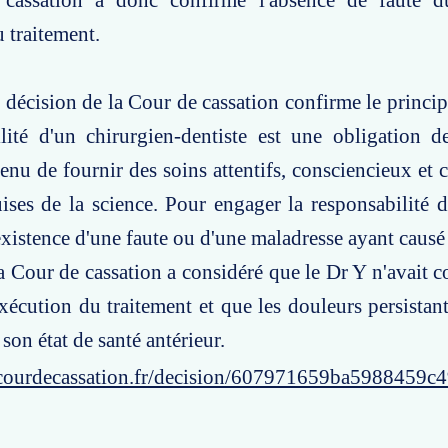
cassation a donc confirmé l'absence de faute 
u traitement.
e décision de la Cour de cassation confirme le princip
ilité d'un chirurgien-dentiste est une obligation 
 tenu de fournir des soins attentifs, consciencieux et
ses de la science. Pour engager la responsabilité du
l'existence d'une faute ou d'une maladresse ayant cau
la Cour de cassation a considéré que le Dr Y n'avait
exécution du traitement et que les douleurs persist
à son état de santé antérieur.
courdecassation.fr/decision/607971659ba5988459c