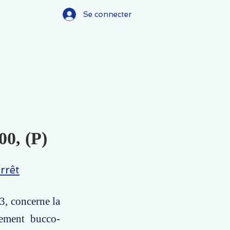
Se connecter
00, (P)
rrêt
3, concerne la
itement bucco-