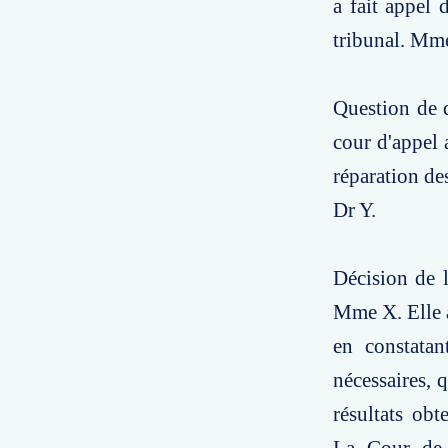
a fait appel 
tribunal. Mme
Question de d
cour d'appel
réparation de
Dr Y.
Décision de l
Mme X. Elle a
en constatan
nécessaires, q
résultats ob