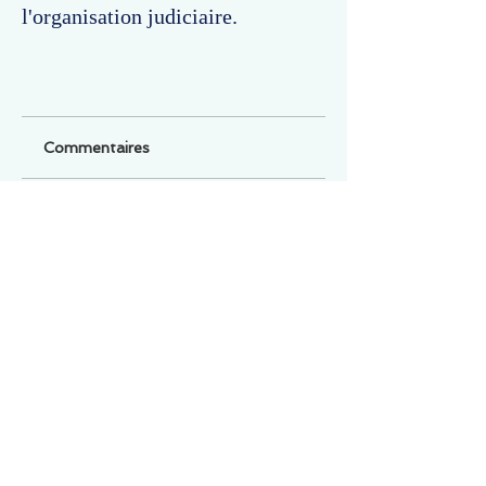
l'organisation judiciaire.
Commentaires
Un commentaire sur cette fiche ou cet arrêt ?
Partagez vos idées
Soyez le premier à rédiger un
commentaire.