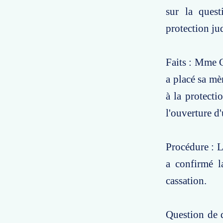
sur la quest
protection jud
Faits : Mme C
a placé sa mè
à la protect
l'ouverture d'
Procédure : L
a confirmé l
cassation.
Question de d