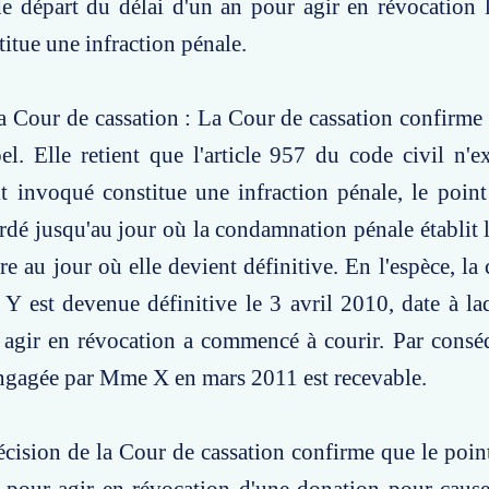
de départ du délai d'un an pour agir en révocation l
itue une infraction pénale.
a Cour de cassation : La Cour de cassation confirme 
el. Elle retient que l'article 957 du code civil n'e
it invoqué constitue une infraction pénale, le poin
ardé jusqu'au jour où la condamnation pénale établit l
dire au jour où elle devient définitive. En l'espèce, 
Y est devenue définitive le 3 avril 2010, date à laq
agir en révocation a commencé à courir. Par conséq
engagée par Mme X en mars 2011 est recevable.
écision de la Cour de cassation confirme que le poin