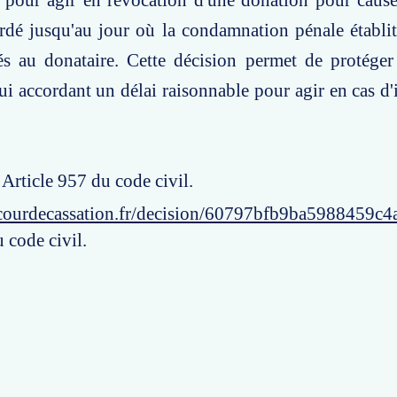
 pour agir en révocation d'une donation pour cause
ardé jusqu'au jour où la condamnation pénale établit 
és au donataire. Cette décision permet de protéger
ui accordant un délai raisonnable pour agir en cas d'
 Article 957 du code civil.
courdecassation.fr/decision/60797bfb9ba5988459c4
 code civil.