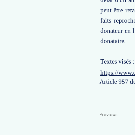
délai d'un an
peut être ret
faits reproch
donateur en l
donataire.
Textes visés :
https://www.
Article 957 du
Previous