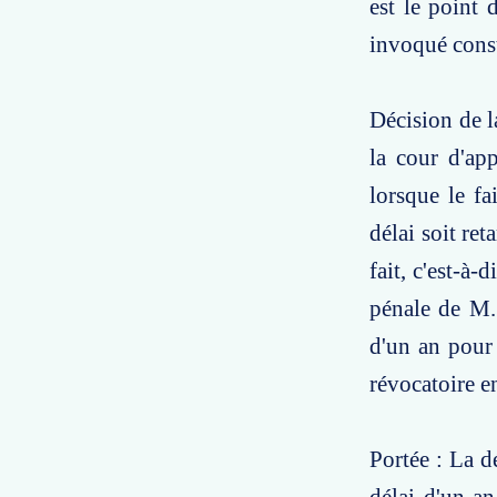
est le point 
invoqué const
Décision de l
la cour d'app
lorsque le fa
délai soit ret
fait, c'est-à-
pénale de M. 
d'un an pour 
révocatoire 
Portée : La d