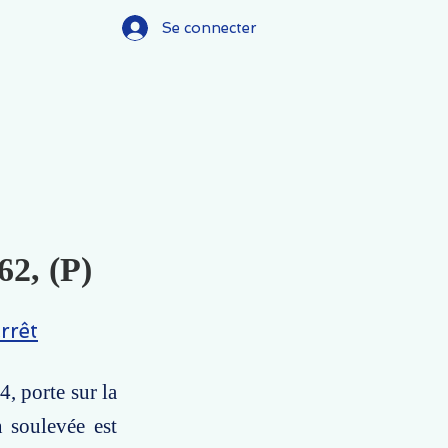
Se connecter
62, (P)
rrêt
, porte sur la
n soulevée est