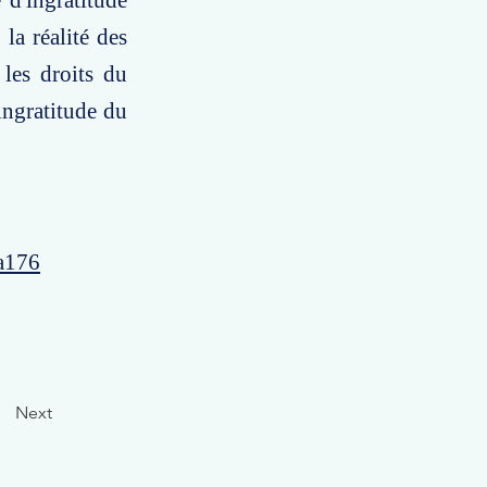
 d'ingratitude
la réalité des
 les droits du
ingratitude du
a176
Next