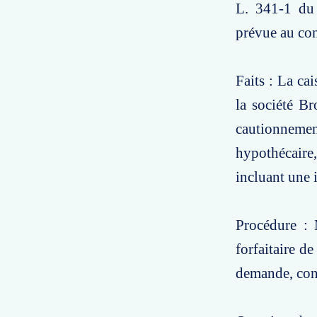
L. 341-1 du
prévue au con
Faits : La ca
la société B
cautionnemen
hypothécaire,
incluant une 
Procédure : 
forfaitaire d
demande, cons