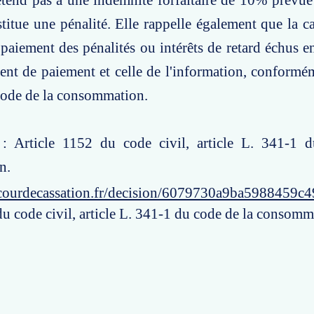
étend pas à une indemnité forfaitaire de 10% prévue
stitue une pénalité. Elle rappelle également que la c
 paiement des pénalités ou intérêts de retard échus en
ent de paiement et celle de l'information, conforméme
code de la consommation.
 : Article 1152 du code civil, article L. 341-1 
n.
courdecassation.fr/decision/6079730a9ba5988459c4
du code civil, article L. 341-1 du code de la consomm