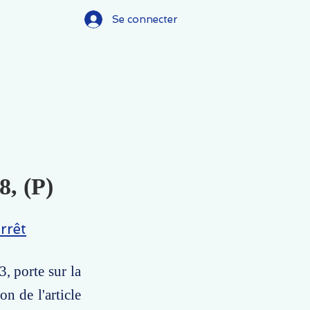
Se connecter
8, (P)
rrêt
, porte sur la
n de l'article