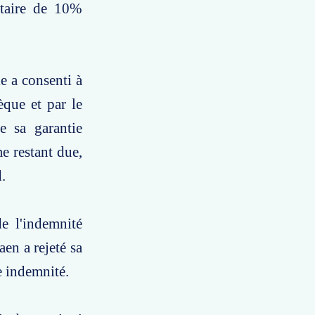
itaire de 10%
e a consenti à
que et par le
e sa garantie
e restant due,
.
e l'indemnité
en a rejeté sa
e indemnité.