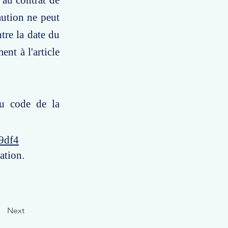
 au contrat de
aution ne peut
tre la date du
nt à l'article
du code de la
9df4
ation.
Next