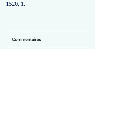
1520, 1.
Commentaires
Un commentaire sur cette fiche ou cet arrêt ?
Partagez vos idées
Soyez le premier à rédiger un
commentaire.