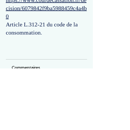
https://www.courdecassation.fr/de
cision/6079842f9ba5988459c4a4b
0
Article L.312-21 du code de la
consommation.
Commentaires
Un commentaire sur cette fiche ou cet arrêt ?
Partagez vos idées
Soyez le premier à rédiger un
commentaire.