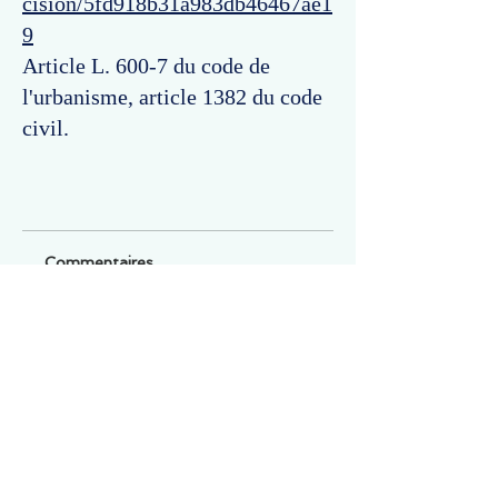
cision/5fd918b31a983db46467ae1
9
Article L. 600-7 du code de
l'urbanisme, article 1382 du code
civil.
Commentaires
Un commentaire sur cette fiche ou cet arrêt ?
Partagez vos idées
Soyez le premier à rédiger un
commentaire.