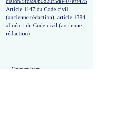
cision/5fca90b0d20f5d8407eff475
Article 1147 du Code civil
(ancienne rédaction), article 1384
alinéa 1 du Code civil (ancienne
rédaction)
Commentaires
Un commentaire sur cette fiche ou cet arrêt ?
Partagez vos idées
Soyez le premier à rédiger un
commentaire.