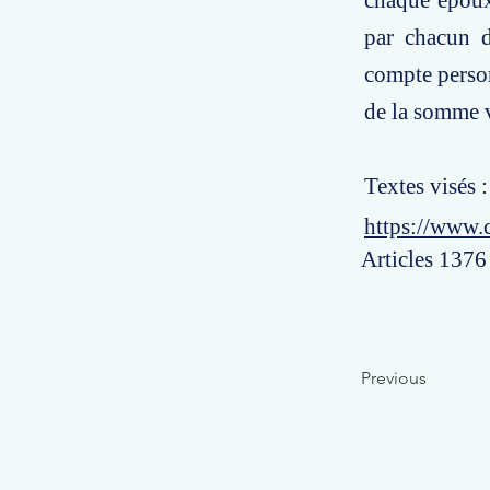
chaque époux 
par chacun d
compte personn
de la somme v
Textes visés 
https://www.
Articles 1376
Previous