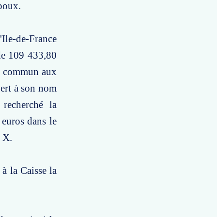
époux.
'Ile-de-France
 de 109 433,80
er commun aux
vert à son nom
recherché la
 euros dans le
. X.
à la Caisse la