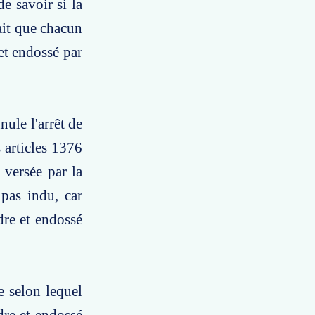
e savoir si la
ait que chacun
et endossé par
nule l'arrêt de
s articles 1376
versée par la
 pas indu, car
dre et endossé
e selon lequel