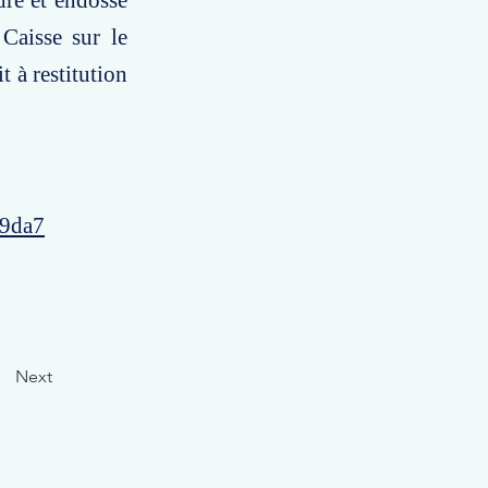
dre et endossé
Caisse sur le
t à restitution
49da7
Next