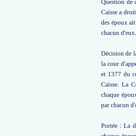
Question de d
Caisse a droi
des époux ait
chacun d'eux
Décision de l
la cour d'appe
et 1377 du c
Caisse. La C
chaque époux 
par chacun d'
Portée : La d