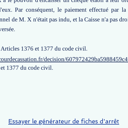
a le pouvoir d'encaisser un chèque établi à leur or
'eux. Par conséquent, le paiement effectué par la 
el de M. X n'était pas indu, et la Caisse n'a pas droi
ersée.
: Articles 1376 et 1377 du code civil.
courdecassation.fr/decision/607972429ba5988459c
 et 1377 du code civil.
Essayer le générateur de fiches d'arrêt