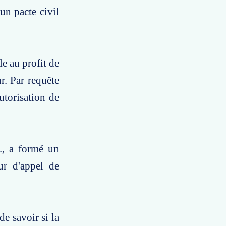
un pacte civil
e au profit de
ur. Par requête
utorisation de
.., a formé un
ur d'appel de
de savoir si la