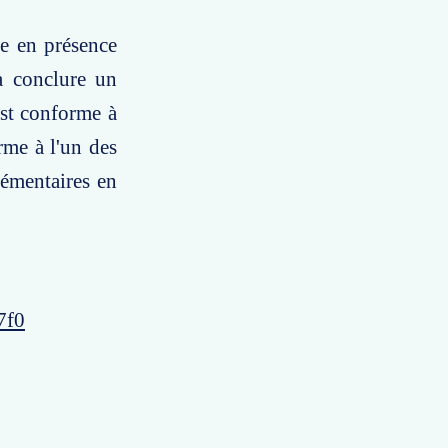
e en présence
à conclure un
est conforme à
rme à l'un des
lémentaires en
7f0