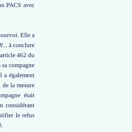
e un PACS avec
pourvoi. Elle a
... à conclure
article 462 du
 à sa compagne
el a également
en de la mesure
ompagne était
n considérant
ifier le refus
é.