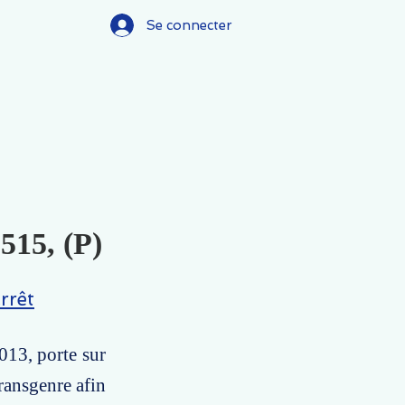
Se connecter
.515, (P)
rrêt
013, porte sur
ransgenre afin