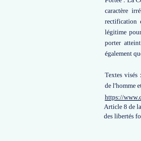
Portée : La C
caractère ir
rectification
légitime pour
porter attei
également que
Textes visés 
de l'homme et 
https://www.
Article 8 de 
des libertés f