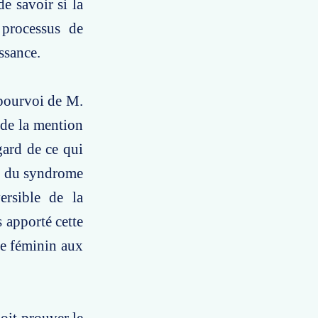
e savoir si la
 processus de
ssance.
 pourvoi de M.
 de la mention
gard de ce qui
té du syndrome
versible de la
 apporté cette
exe féminin aux