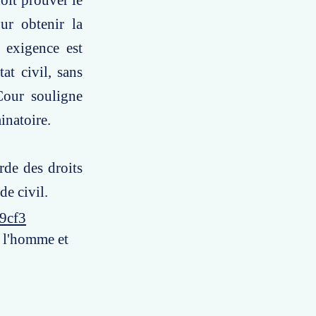
oit prouver le
ur obtenir la
e exigence est
at civil, sans
Cour souligne
inatoire.
rde des droits
de civil.
9cf3
e l'homme et