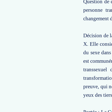
Question de d
personne tra
changement de
Décision de l
X. Elle consi
du sexe dans 
est communém
transsexuel 
transformatio
preuve, qui n
yeux des tiers