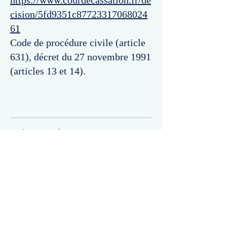
https://www.courdecassation.fr/de
cision/5fd9351c87723317068024
61
Code de procédure civile (article
631), décret du 27 novembre 1991
(articles 13 et 14).
Commentaires
Un commentaire sur cette fiche ou cet arrêt ?
Partagez vos idées
Soyez le premier à rédiger un
commentaire.