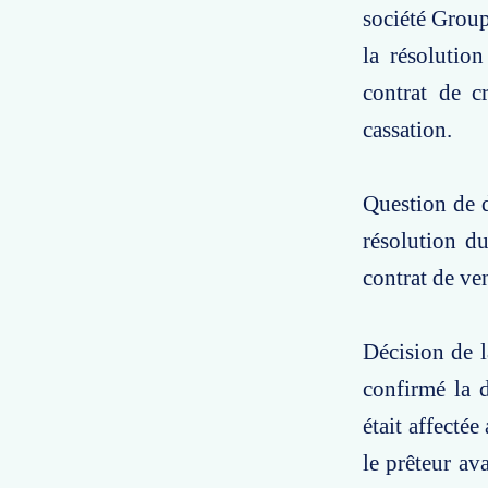
société Group
la résolutio
contrat de c
cassation.
Question de d
résolution du
contrat de ve
Décision de l
confirmé la d
était affectée
le prêteur av