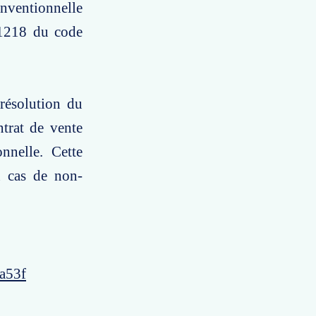
onventionnelle
e 1218 du code
résolution du
ntrat de vente
onnelle. Cette
n cas de non-
a53f