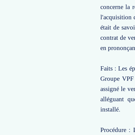
concerne la r
l'acquisition
était de savo
contrat de ve
en prononçant
Faits : Les é
Groupe VPF e
assigné le ve
alléguant qu
installé.
Procédure : 