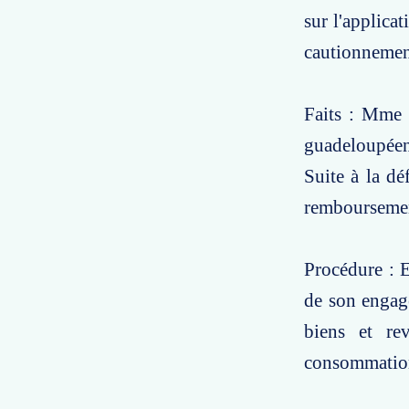
sur l'applica
cautionnemen
Faits : Mme X
guadeloupéen
Suite à la d
remboursemen
Procédure : 
de son engage
biens et re
consommatio