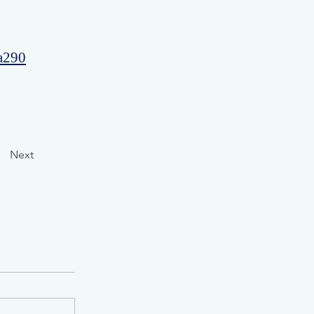
a290
Next