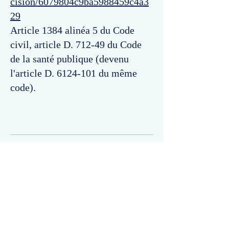
cision/6079804c9ba5988459c4a3
29
Article 1384 alinéa 5 du Code
civil, article D. 712-49 du Code
de la santé publique (devenu
l'article D.
6124-101
du même
code).
Commentaires
Un commentaire sur cette fiche ou cet arrêt ?
Partagez vos idées