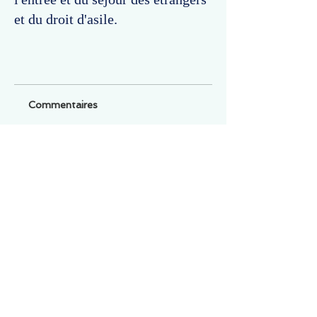
et du droit d'asile.
Commentaires
Un commentaire sur cette fiche ou cet arrêt ?
Partagez vos idées
Soyez le premier à rédiger un
commentaire.