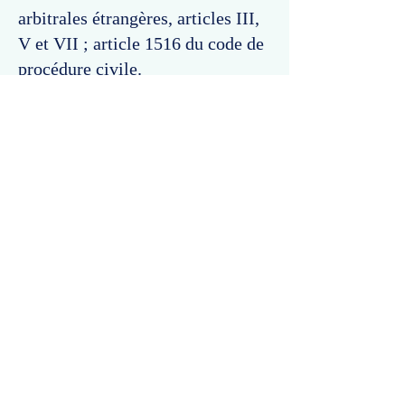
arbitrales étrangères, articles III,
V et VII ; article 1516 du code de
procédure civile.
Commentaires
Un commentaire sur cette fiche ou cet arrêt ?
Partagez vos idées
Soyez le premier à rédiger un
commentaire.