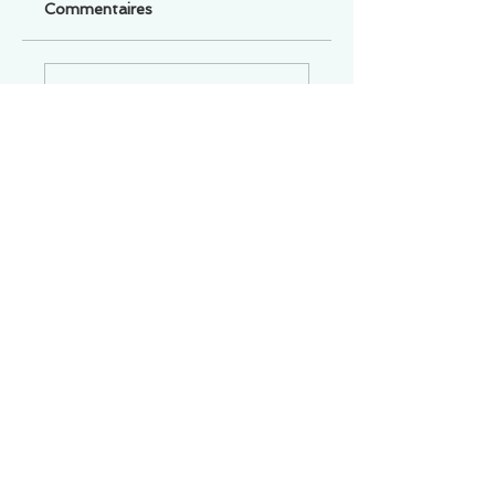
Commentaires
Un commentaire sur cette fiche ou cet arrêt ?
Partagez vos idées
Soyez le premier à rédiger un
commentaire.