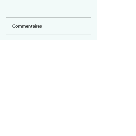
Commentaires
Un commentaire sur cette fiche ou cet arrêt ?
Partagez vos idées
Soyez le premier à rédiger un
commentaire.