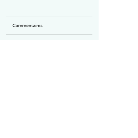
Commentaires
Un commentaire sur cette fiche ou cet arrêt ?
Partagez vos idées
Soyez le premier à rédiger un
commentaire.