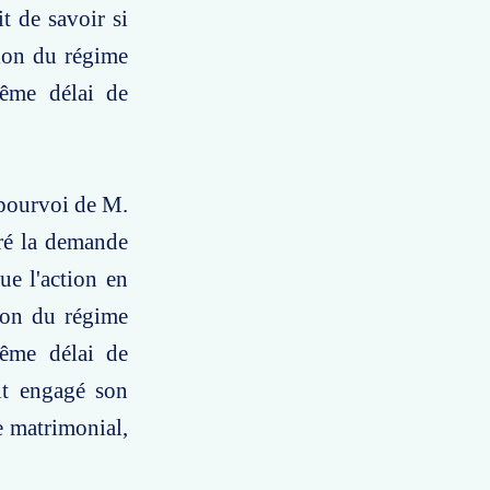
t de savoir si
tion du régime
même délai de
 pourvoi de M.
aré la demande
ue l'action en
tion du régime
même délai de
ait engagé son
e matrimonial,