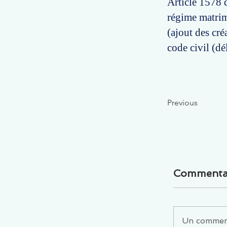
Article 1578 d
régime matrim
(ajout des cré
code civil (d
Previous
Commenta
Un commenta