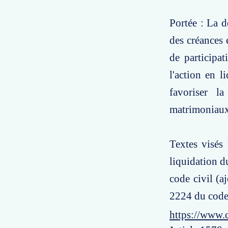
Portée : La d
des créances 
de participa
l'action en l
favoriser l
matrimoniaux
Textes visés 
liquidation d
code civil (a
2224 du code 
https://www.