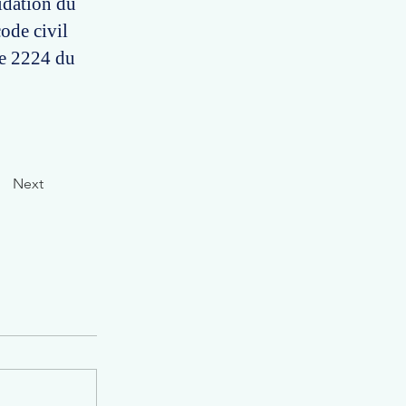
uidation du
ode civil
cle 2224 du
Next