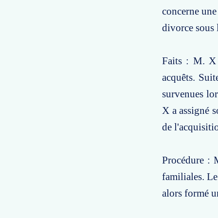
concerne une 
divorce sous 
Faits : M. X
acquêts. Suit
survenues lor
X a assigné s
de l'acquisit
Procédure : 
familiales. L
alors formé u