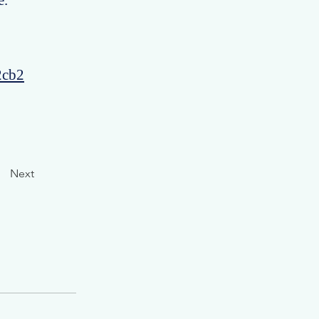
e.
2cb2
Next