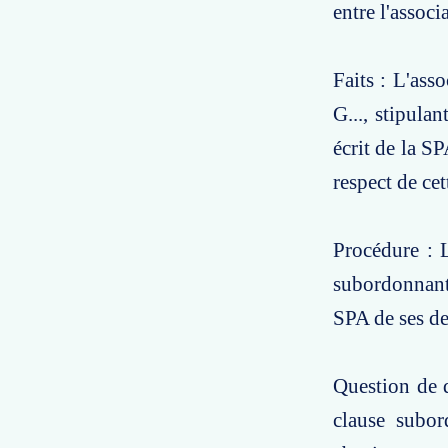
entre l'associ
Faits : L'ass
G..., stipula
écrit de la S
respect de cet
Procédure : L
subordonnant 
SPA de ses d
Question de d
clause subor