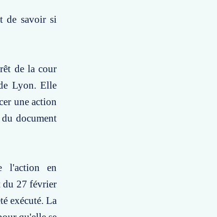
t de savoir si
rêt de la cour
 de Lyon. Elle
rcer une action
nt du document
e l'action en
 du 27 février
té exécuté. La