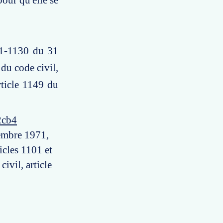
pour qu'elle se
 71-1130 du 31
du code civil,
rticle 1149 du
2cb4
cembre 1971,
icles 1101 et
ivil, article