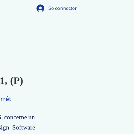
Se connecter
1, (P)
rrêt
6, concerne un
sign Software