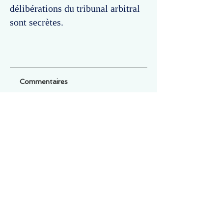
délibérations du tribunal arbitral
sont secrètes.
Commentaires
Un commentaire sur cette fiche ou cet arrêt ?
Partagez vos idées
Soyez le premier à rédiger un
commentaire.