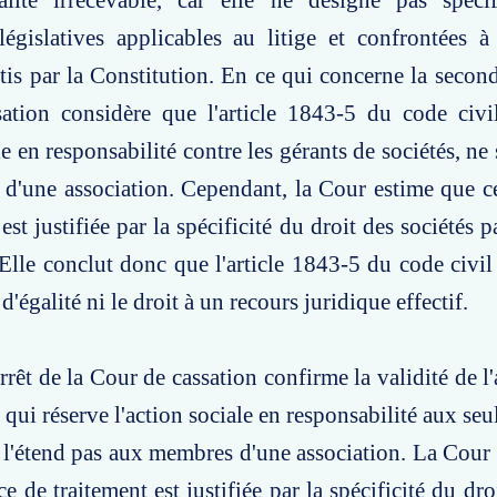
nalité irrecevable, car elle ne désigne pas spéci
législatives applicables au litige et confrontées à
ntis par la Constitution. En ce qui concerne la second
ation considère que l'article 1843-5 du code civil
le en responsabilité contre les gérants de sociétés, ne
'une association. Cependant, la Cour estime que ce
est justifiée par la spécificité du droit des sociétés 
 Elle conclut donc que l'article 1843-5 du code civi
 d'égalité ni le droit à un recours juridique effectif.
rrêt de la Cour de cassation confirme la validité de l
, qui réserve l'action sociale en responsabilité aux s
e l'étend pas aux membres d'une association. La Cour
ce de traitement est justifiée par la spécificité du dro