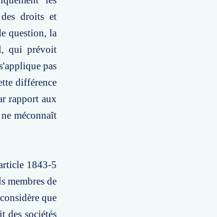
fiquement les
 des droits et
e question, la
, qui prévoit
 s'applique pas
tte différence
par rapport aux
l ne méconnaît
'article 1843-5
euls membres de
 considère que
it des sociétés