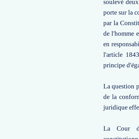
soulevé deux 
porte sur la c
par la Consti
de l'homme et
en responsabi
l'article 184
principe d'ég
La question p
de la conform
juridique effe
La Cour de