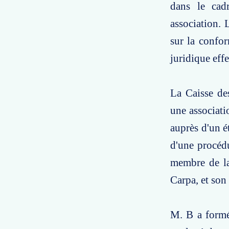
dans le cadr
association. 
sur la confor
juridique effe
La Caisse de
une associatio
auprès d'un ét
d'une procédu
membre de la
Carpa, et son
M. B a formé 