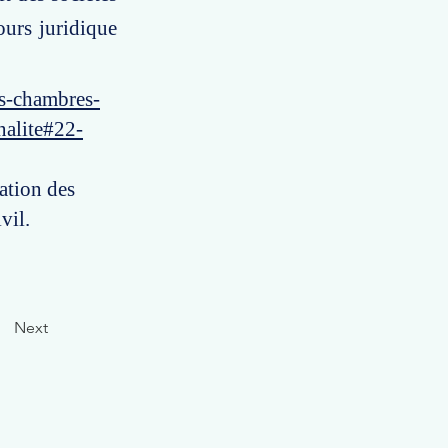
ours juridique
es-chambres-
nalite#22-
ration des
vil.
Next