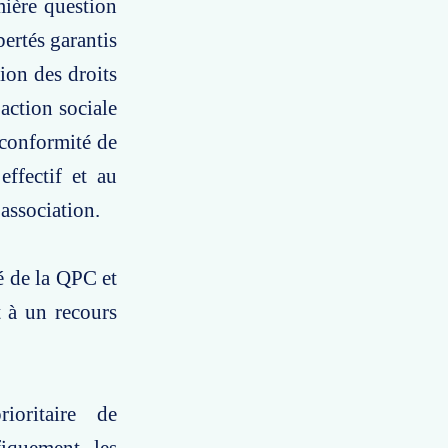
mière question
bertés garantis
tion des droits
action sociale
 conformité de
effectif et au
 association.
té de la QPC et
t à un recours
ioritaire de