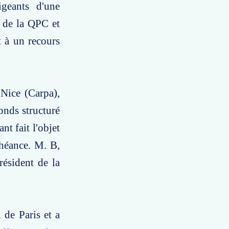
igeants d'une
é de la QPC et
t à un recours
 Nice (Carpa),
fonds structuré
nt fait l'objet
chéance. M. B,
résident de la
 de Paris et a