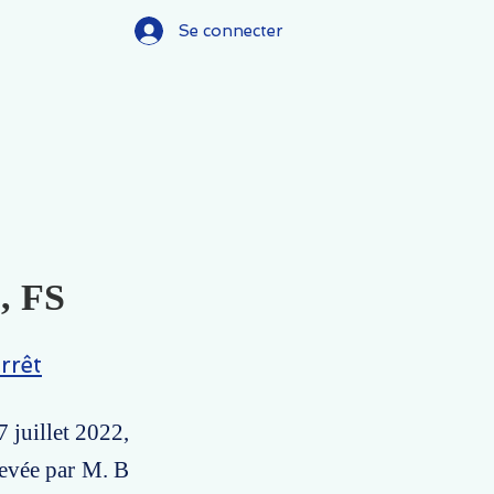
Se connecter
), FS
rrêt
7 juillet 2022,
levée par M. B